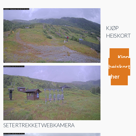
KJØP
HEISKORT
Kjøp
heiskort
her
SETERTREKKET WEBKAMERA