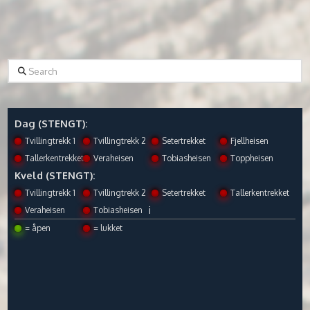
Search
Dag (STENGT):
Tvillingtrekk 1
Tvillingtrekk 2
Setertrekket
Fjellheisen
Tallerkentrekket
Veraheisen
Tobiasheisen
Toppheisen
Kveld (STENGT):
Tvillingtrekk 1
Tvillingtrekk 2
Setertrekket
Tallerkentrekket
i
Veraheisen
Tobiasheisen
= åpen
= lukket