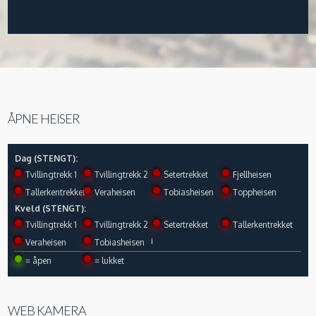
ÅPNE HEISER
Dag (STENGT):
Tvillingtrekk 1
Tvillingtrekk 2
Setertrekket
Fjellheisen
Tallerkentrekket
Veraheisen
Tobiasheisen
Toppheisen
Kveld (STENGT):
Tvillingtrekk 1
Tvillingtrekk 2
Setertrekket
Tallerkentrekket
i
Veraheisen
Tobiasheisen
= åpen
= lukket
WEB KAMERA