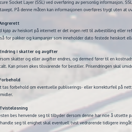
cure Socket Layer (SSL) ved overføring av personlig informasjon. SSL 
taxept. På denne måten kan informasjonen overføres trygt uten at 
 Angrerett
d kjøp av heiskort på internett er det ingen rett til avbestilling eller 
så for pakker og kampanjer som inneholder dato festede heiskort el
 Endring i skatter og avgifter
rsom skatter og eller avgifter endres, og dermed fører til en kostnads
talt. Kan prisen økes tilsvarende for bestiller. Prisendringen skal umid
 Forbehold
t tas forbehold om eventuelle publiserings- eller korrekturfeil på ne
rmidler.
 Tvisteløsning
esten bes henvende seg til tilbyder dersom denne har noe å utsette på
rhandle seg til enighet skal eventuell tvist vedrørende tidligere inngått