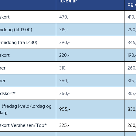
18-64 år
og 
skort
470,-
410,
iddag (til 13:00)
315,-
290,
rmiddag (fra 12:30)
390,-
345,
ekort
220,-
190,
mer
310,-
260,
mer
360,-
315,
dskort*
360,-
315,
 (fredag kveld/lørdag og
955,-
830,
dag)
skort Veraheisen/Tob*
325,-
260,