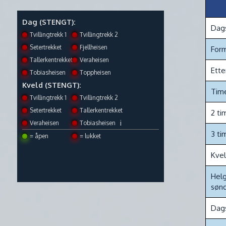
Dag (STENGT):
Dag
Tvillingtrekk 1
Tvillingtrekk 2
Setertrekket
Fjellheisen
Form
Tallerkentrekket
Veraheisen
Ette
Tobiasheisen
Toppheisen
Kveld (STENGT):
Tim
Tvillingtrekk 1
Tvillingtrekk 2
Setertrekket
Tallerkentrekket
2 ti
i
Veraheisen
Tobiasheisen
3 ti
= åpen
= lukket
Kvel
Helg
søn
Dag