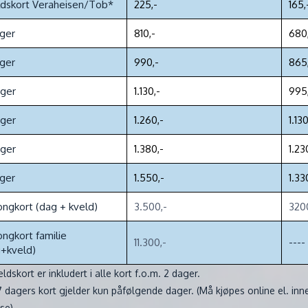
dskort Veraheisen/Tob*
225,-
165,
ger
810,-
680
ger
990,-
865
ager
1.130,-
995
ager
1.260,-
1.130
ager
1.380,-
1.23
ger
1.550,-
1.33
ngkort (dag + kveld)
3.500,-
320
ngkort familie
11.300,-
----
+kveld)
ldskort er inkludert i alle kort f.o.m. 2 dager.
7 dagers kort gjelder kun påfølgende dager. (Må kjøpes online el. inn
se).