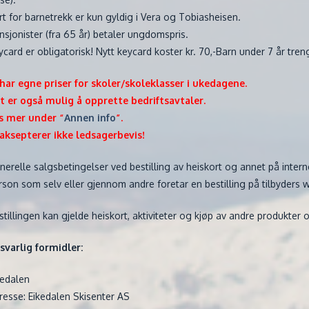
rt for barnetrekk er kun gyldig i Vera og Tobiasheisen.
nsjonister (fra 65 år) betaler ungdomspris.
ycard er obligatorisk! Nytt keycard koster kr. 70,-Barn under 7 år treng
 har egne priser for skoler/skoleklasser i ukedagene.
t er også mulig å opprette bedriftsavtaler.
s mer under “
Annen info
”.
 aksepterer ikke ledsagerbevis!
nerelle salgsbetingelser ved bestilling av heiskort og annet på intern
rson som selv eller gjennom andre foretar en bestilling på tilbyders we
stillingen kan gjelde heiskort, aktiviteter og kjøp av andre produkter 
svarlig formidler:
kedalen
resse: Eikedalen Skisenter AS