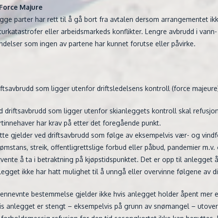
 Force Majure
gge parter har rett til å gå bort fra avtalen dersom arrangementet i
turkatastrofer eller arbeidsmarkeds konflikter. Lengre avbrudd i vann- e
ndelser som ingen av partene har kunnet forutse eller påvirke.
iftsavbrudd som ligger utenfor driftsledelsens kontroll (force majeure
d driftsavbrudd som ligger utenfor skianleggets kontroll skal refus
rtinnehaver har krav på etter det foregående punkt.
tte gjelder ved driftsavbrudd som følge av eksempelvis vær- og vind
rømstans, streik, offentligrettslige forbud eller påbud, pandemier m.
rvente å ta i betraktning på kjøpstidspunktet. Det er opp til anlegget
legget ikke har hatt mulighet til å unngå eller overvinne følgene av d
ennevnte bestemmelse gjelder ikke hvis anlegget holder åpent mer e
is anlegget er stengt – eksempelvis på grunn av snømangel – utover 