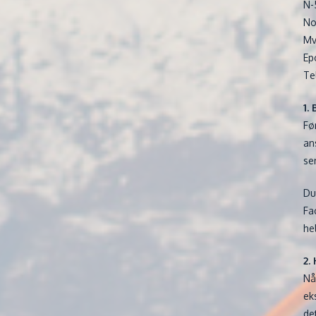
N-
No
Mv
Ep
Te
1.
Fø
an
se
Du
Fa
he
2.
Nå
ek
de