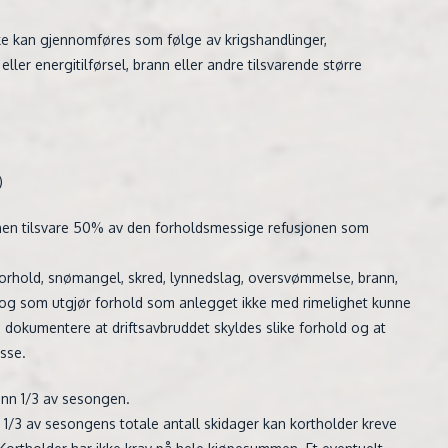
kke kan gjennomføres som følge av krigshandlinger,
ller energitilførsel, brann eller andre tilsvarende større
)
jonen tilsvare 50% av den forholdsmessige refusjonen som
forhold, snømangel, skred, lynnedslag, oversvømmelse, brann,
v. og som utgjør forhold som anlegget ikke med rimelighet kunne
 å dokumentere at driftsavbruddet skyldes slike forhold og at
isse.
nn 1/3 av sesongen.
1/3 av sesongens totale antall skidager kan kortholder kreve