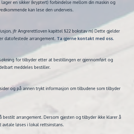
lager en sikker (kryptert) forbindelse mellom din maskin og
uvedkommende kan lese den underveis.
refusjon, jfr Angrerettloven kapittel §22 bokstav m) Dette gjelder
ler datofestede arrangement.
Ta gjerne kontakt med oss.
økning for tilbyder etter at bestillingen er gjennomført og
delbart meddeles bestiller.
ttsider og på annen trykt informasjon om tilbudene som tilbyder
 bestilt arrangement. Dersom gjesten og tilbyder ikke klarer å
 avtale løses i lokal rettsinstans.