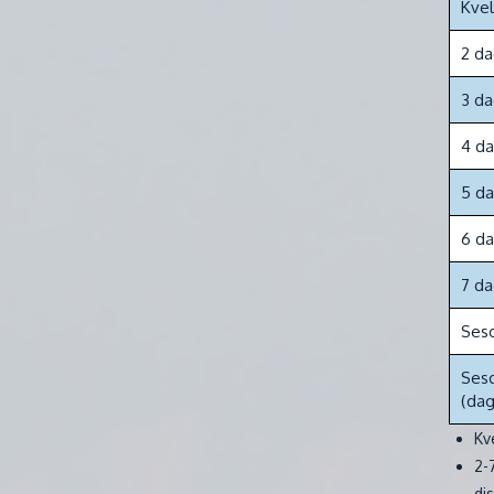
Kvel
2 da
3 da
4 d
5 d
6 d
7 da
Seso
Seso
(dag
Kve
2-
dis