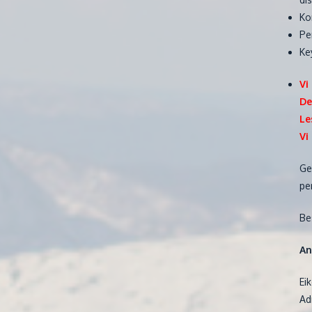
Ko
Pe
Ke
Vi
De
Le
Vi
Ge
pe
Be
An
Ei
Ad