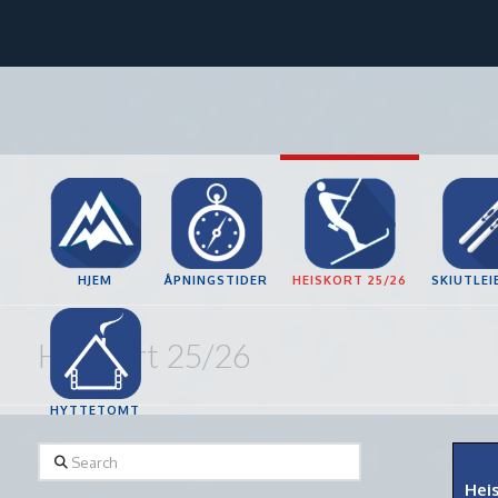
HJEM
ÅPNINGSTIDER
HEISKORT 25/26
SKIUTLEI
Heiskort 25/26
HYTTETOMT
Search
Hei