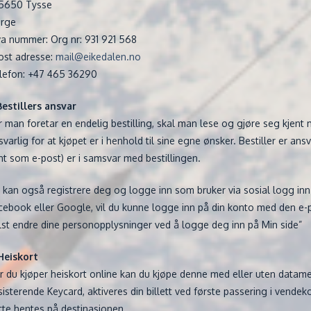
5650 Tysse
rge
a nummer: Org nr: 931 921 568
ost adresse:
mail@eikedalen.no
lefon: +47 465 36290
 Bestillers ansvar
r man foretar en endelig bestilling, skal man lese og gjøre seg kjent 
svarlig for at kjøpet er i henhold til sine egne ønsker. Bestiller er an
nt som e-post) er i samsvar med bestillingen.
 kan også registrere deg og logge inn som bruker via sosial logg inn
cebook eller Google, vil du kunne logge inn på din konto med den e-p
lst endre dine personopplysninger ved å logge deg inn på Min side”
 Heiskort
r du kjøper heiskort online kan du kjøpe denne med eller uten datamed
sisterende Keycard, aktiveres din billett ved første passering i vendek
tte hentes på destinasjonen.