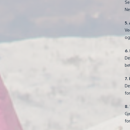
Se
Ne
5.
Ve
og
6.
De
be
7.
De
fo
8.
Gj
fo