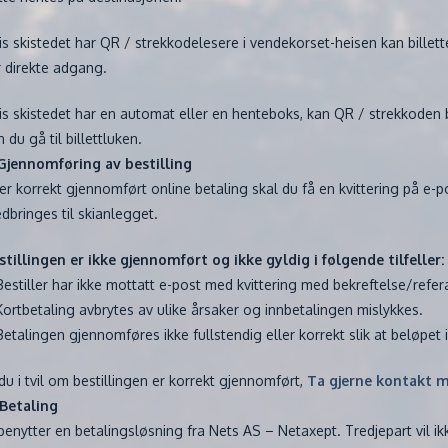
is skistedet har QR / strekkodelesere i vendekorset-heisen kan billette
r direkte adgang.
is skistedet har en automat eller en henteboks, kan QR / strekkoden bru
 du gå til billettluken.
 Gjennomføring av bestilling
ter korrekt gjennomført online betaling skal du få en kvittering på e-pos
dbringes til skianlegget.
stillingen er ikke gjennomført og ikke gyldig i følgende tilfeller:
Bestiller har ikke mottatt e-post med kvittering med bekreftelse/ref
Kortbetaling avbrytes av ulike årsaker og innbetalingen mislykkes.
Betalingen gjennomføres ikke fullstendig eller korrekt slik at beløpet i
 du i tvil om bestillingen er korrekt gjennomført,
Ta gjerne kontakt m
 Betaling
 benytter en betalingsløsning fra Nets AS – Netaxept. Tredjepart vil i