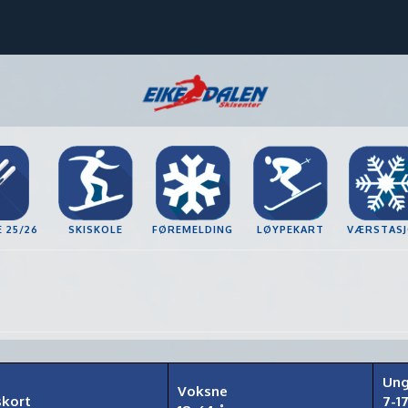
E 25/26
SKISKOLE
FØREMELDING
LØYPEKART
VÆRSTAS
Un
Voksne
skort
7-17