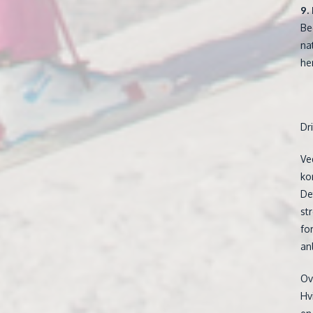
9.
Be
na
he
Dr
Ve
ko
De
st
fo
an
Ov
Hv