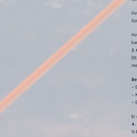
Hv
fo
Hv
kan
3.
Et
me
Be
– 
– 
– 
Er
4.
Vi