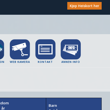
Kjøp Heiskort her
JON
WEB KAMERA
KONTAKT
ANNEN INFO
gdom
Barn
 år