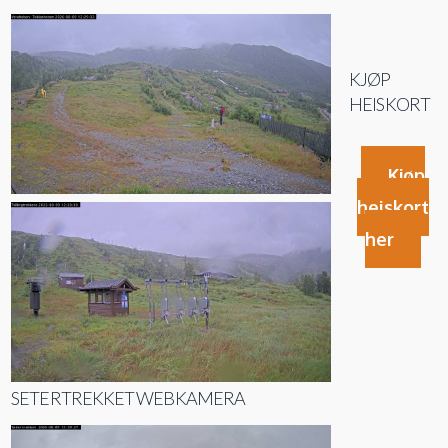
KJØP
HEISKORT
Kjøp
heiskort
her
SETERTREKKET WEBKAMERA