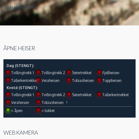
Vilkår og Betingelser
ÅPNE HEISER
Dag (STENGT):
Tvillingtrekk 1
Tvillingtrekk 2
Setertrekket
Fjellheisen
Tallerkentrekket
Veraheisen
Tobiasheisen
Toppheisen
Kveld (STENGT):
Tvillingtrekk 1
Tvillingtrekk 2
Setertrekket
Tallerkentrekket
i
Veraheisen
Tobiasheisen
= åpen
= lukket
WEB KAMERA