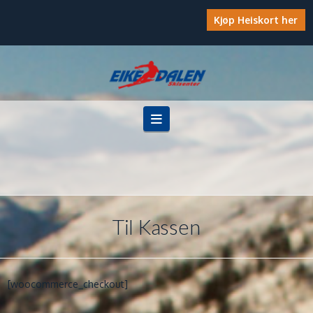
Kjøp Heiskort her
Navigation
Til Kassen
[woocommerce_checkout]